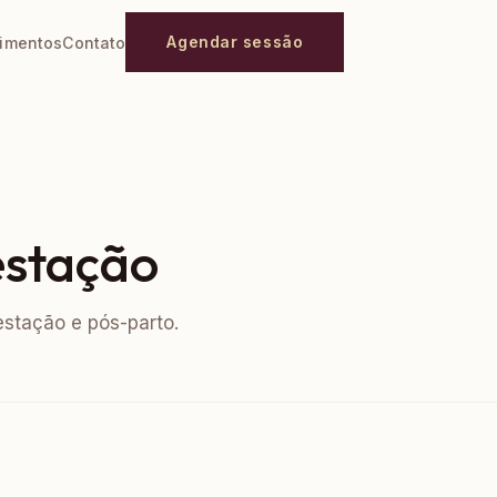
Agendar sessão
imentos
Contato
estação
gestação e pós-parto.