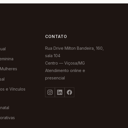
CONTATO
Rua Drive Milton Bandeira, 160,
dual
sala 104
eminina
Centro — Viçosa/MG
 Mulheres
Atendimento online e
presencial
sal
os e Vínculos
natal
orativas