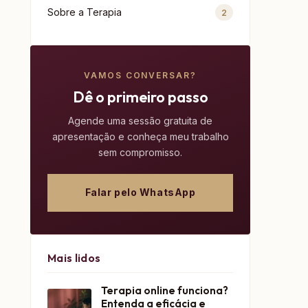
Sobre a Terapia
2
VAMOS CONVERSAR?
Dê o primeiro passo
Agende uma sessão gratuita de
apresentação e conheça meu trabalho
sem compromisso.
Falar pelo WhatsApp
Mais lidos
Terapia online funciona?
Entenda a eficácia e