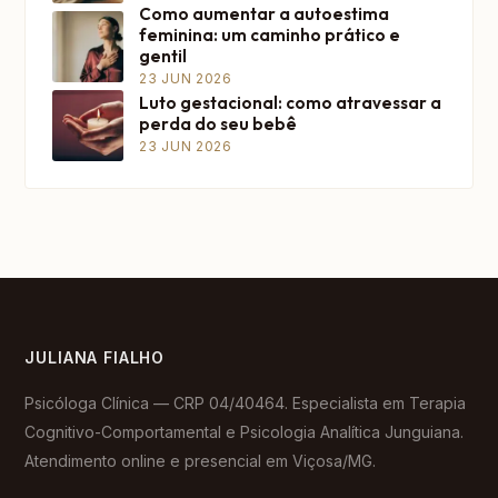
Como aumentar a autoestima
feminina: um caminho prático e
gentil
23 JUN 2026
Luto gestacional: como atravessar a
perda do seu bebê
23 JUN 2026
JULIANA FIALHO
Psicóloga Clínica — CRP 04/40464. Especialista em Terapia
Cognitivo-Comportamental e Psicologia Analítica Junguiana.
Atendimento online e presencial em Viçosa/MG.