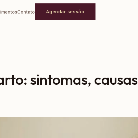
Agendar sessão
imentos
Contato
rto: sintomas, causas